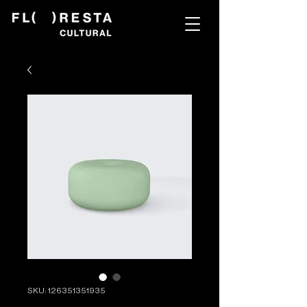
SKU: 126351351935