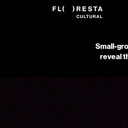
Small-gr
reveal t