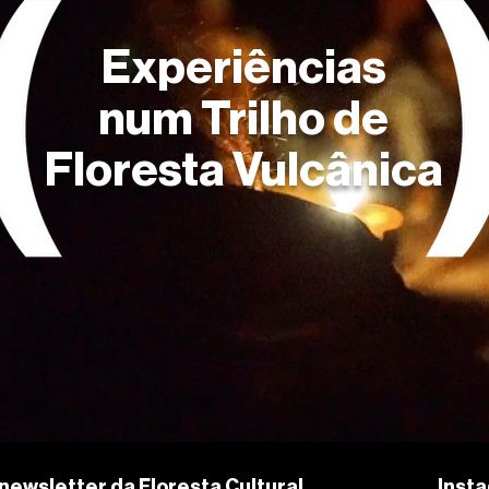
Experiências
num Trilho de
Floresta Vulcânica
newsletter da Floresta Cultural.
Inst