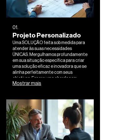
01.
Projeto Personalizado
Uma SOLUÇÃO feita sob medida para
atender às suas necessidades
ÚNICAS. Mergulhamos profundamente
em sua situação específica para criar
uma solução eficaz e inovadora que se
alinha perfeitamente com seus
objetivos. Espere uma abordagem
Mostrar mais
totalmente personalizada, da
concepção à implementação.