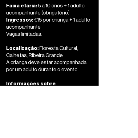
Faixa etária:
5 a 10 anos + 1 adulto
acompanhante (obrigatório)
Ingressos:
€15 por criança + 1 adulto
acompanhante
Vagas limitadas.
Localização:
Floresta Cultural,
Calhetas, Ribeira Grande
A criança deve estar acompanhada
por um adulto durante o evento.
Informações sobre
acessibilidade:
O trilho não é
acessível a cadeiras de rodas.
Compre bilhetes