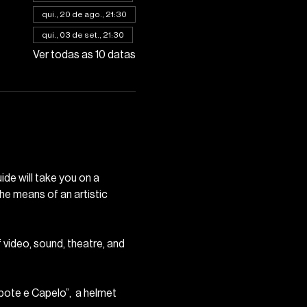
qui., 20 de ago., 21:30
qui., 03 de set., 21:30
Ver todas as 10 datas
ide will take you on a 
the means of an artistic 
f video, sound, theatre, and 
pote e Capelo”,  a helmet 