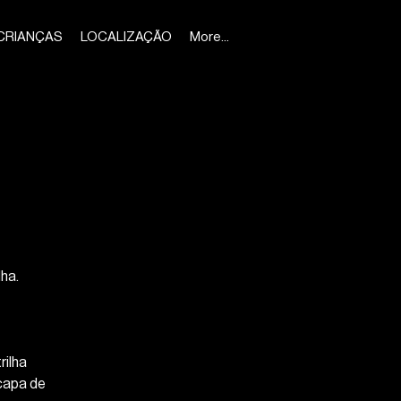
CRIANÇAS
LOCALIZAÇÃO
More...
ha.
ilha
capa de