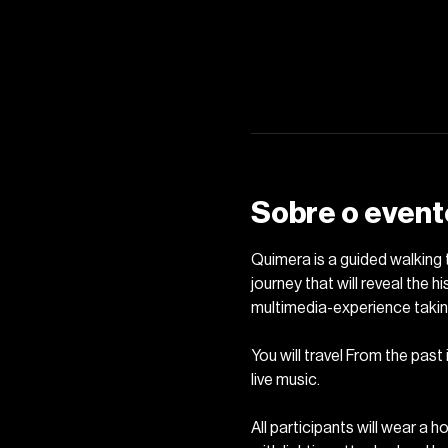
Sobre o event
Quimera is a guided walking t
journey that will reveal the h
multimedia-experience taking
You will travel From the past 
live music. 
All participants will wear a 