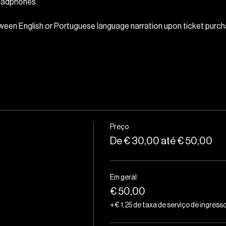
headphones.
ween English or Portuguese language narration upon ticket purch
Preço
De € 30,00 até € 50,00
Em geral
€ 50,00
+ € 1,25 de taxa de serviço de ingress