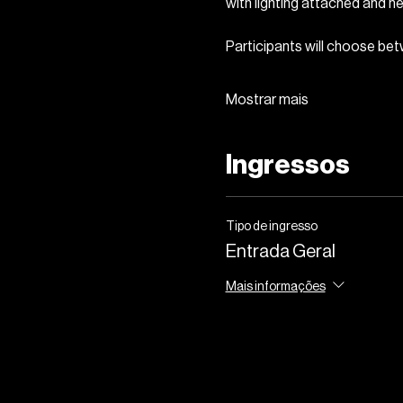
with lighting attached and 
Participants will choose bet
Mostrar mais
Ingressos
Tipo de ingresso
Entrada Geral
Mais informações