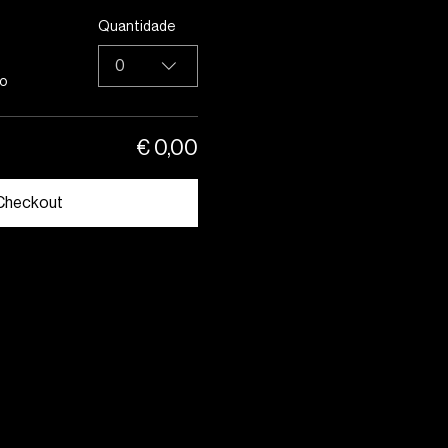
Quantidade
0
so
€ 0,00
Checkout