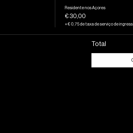
Residente nos Açores
€ 30,00
+ € 0,75 de taxa de serviço de ingres
Total