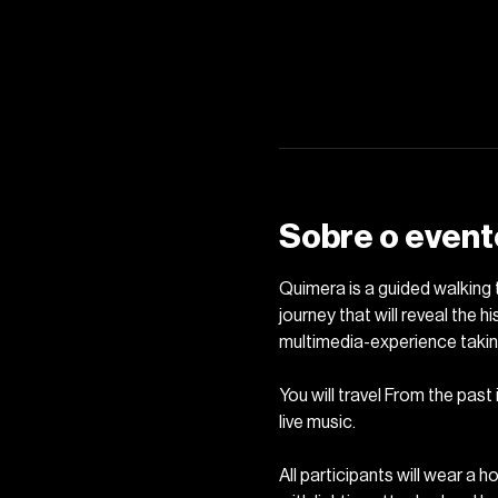
Sobre o event
Quimera is a guided walking t
journey that will reveal the h
multimedia-experience taking
You will travel From the past 
live music. 
All participants will wear a 