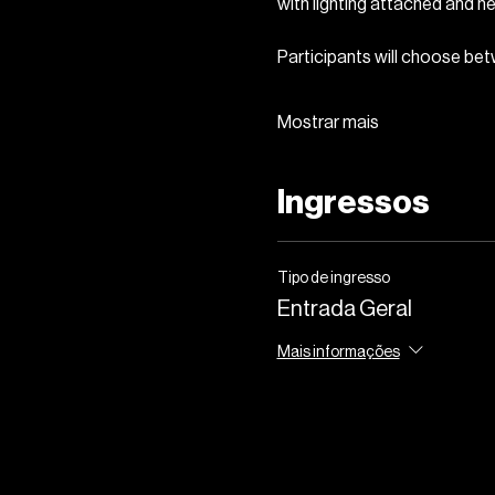
with lighting attached and 
Participants will choose bet
Mostrar mais
Ingressos
Tipo de ingresso
Entrada Geral
Mais informações