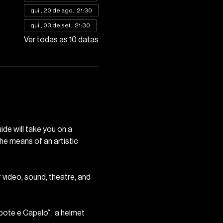
qui., 20 de ago., 21:30
qui., 03 de set., 21:30
Ver todas as 10 datas
ide will take you on a 
the means of an artistic 
f video, sound, theatre, and 
pote e Capelo”,  a helmet 