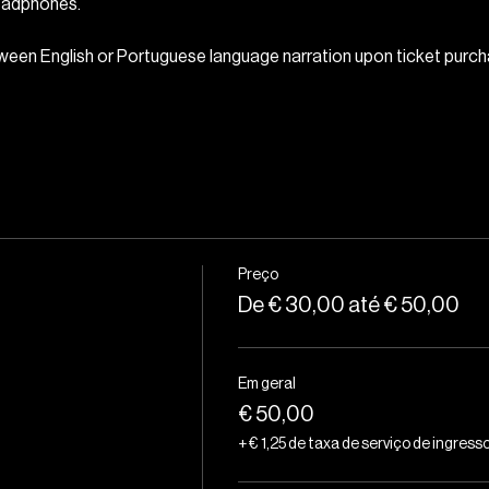
headphones.
ween English or Portuguese language narration upon ticket purch
Preço
De € 30,00 até € 50,00
Em geral
€ 50,00
+ € 1,25 de taxa de serviço de ingress