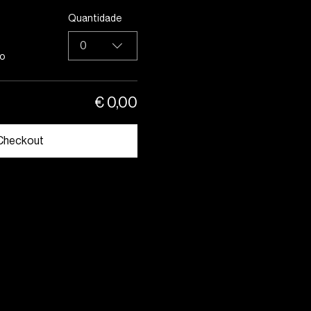
Quantidade
0
so
€ 0,00
Checkout