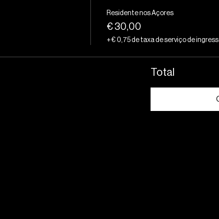
Residente nos Açores
€ 30,00
+ € 0,75 de taxa de serviço de ingres
Total