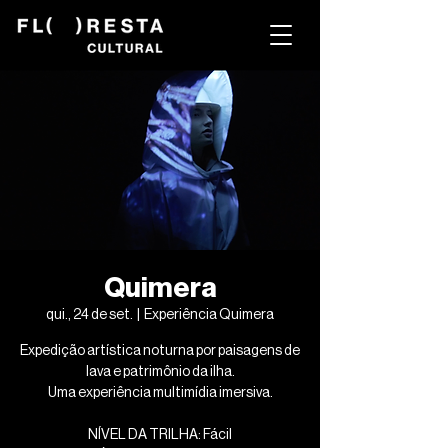
Quimera
qui., 24 de set.
  |  
Experiência Quimera
Expedição artística noturna por paisagens de
lava e patrimônio da ilha.
Uma experiência multimídia imersiva.
NÍVEL DA TRILHA: Fácil