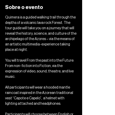
Sobre o evento
Quimera is a guided walking trail through the 
depths of a volcanic lava rock Forest. The 
tour guide will take you on a journey that will 
reveal the history, science, and culture of the 
archipelago of the Azores – via the means of 
an artistic multimedia-experience taking 
place at night.
You will travel From the past into the Future: 
From non-fiction into Fiction, via the 
expression of video, sound, theatre, and live 
music. 
All participants will wear a hooded mantle 
raincoat inspired in the Azorean traditional 
vest “Capote e Capelo”,  a helmet with 
lighting attached and headphones.
Participants will choose between English or 