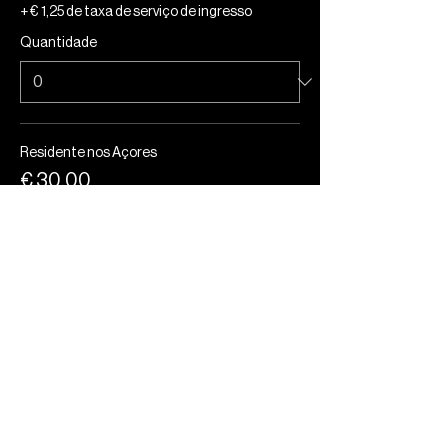
+ € 1,25 de taxa de serviço de ingresso
Quantidade
Residente nos Açores
€ 30,00
+ € 0,75 de taxa de serviço de ingresso
Quantidade
Total
€ 0,00
Checkout