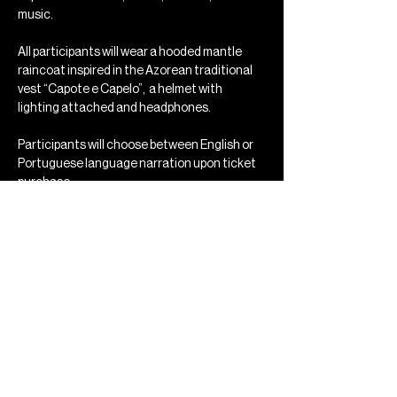
music. 
All participants will wear a hooded mantle 
raincoat inspired in the Azorean traditional 
vest “Capote e Capelo”,  a helmet with 
lighting attached and headphones.
Participants will choose between English or 
Portuguese language narration upon ticket 
purchase. 
Mostrar mais
Compartilhe esse evento