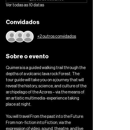
Ver todas as 10 datas
Convidados
+2 outros convidados
Sobre o evento
Quimera is a guided walking trail through the 
depths of a volcanic lava rock Forest. The 
tour guide will take you on a journey that will 
reveal the history, science, and culture of the 
archipelago of the Azores – via the means of 
an artistic multimedia-experience taking 
place at night.
You will travel From the past into the Future: 
From non-fiction into Fiction, via the 
expression of video, sound, theatre, and live 