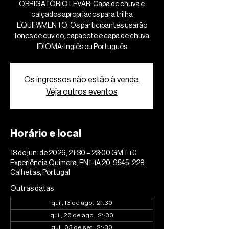
OBRIGATÓRIO LEVAR: Capa de chuva e
calçados apropriados para trilha
EQUIPAMENTO: Os participantes usarão
fones de ouvido, capacete e capa de chuva
IDIOMA: Inglês ou Português
Os ingressos não estão à venda.
Veja outros eventos
Horário e local
18 de jun. de 2026, 21:30 – 23:00 GMT+0
Experiência Quimera, EN1-1A 20, 9545-228
Calhetas, Portugal
Outras datas
qui., 13 de ago., 21:30
qui., 20 de ago., 21:30
qui., 03 de set., 21:30