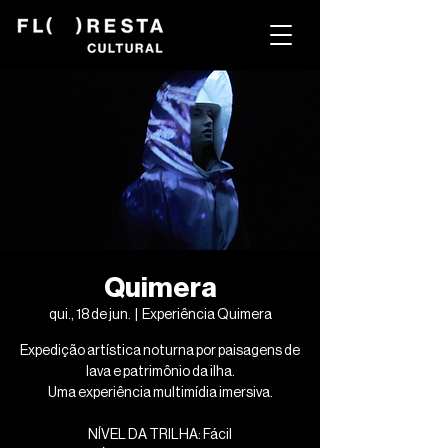
Quimera
qui., 18 de jun.
  |  
Experiência Quimera
Expedição artística noturna por paisagens de
lava e patrimônio da ilha.
Uma experiência multimídia imersiva.
NÍVEL DA TRILHA: Fácil