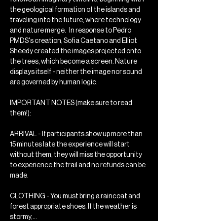
the geological formation of the islands and 
traveling into the future, where technology 
and nature merge.   In response to Pedro 
PMDS's creation, Sofia Caetano and Elliot 
Sheedy created the images projected onto 
the trees, which become a screen. Nature 
displays itself - neither the image nor sound 
are governed by human logic.
IMPORTANT NOTES (make sure to read 
them!):
ARRIVAL - If participants show up more than 
15 minutes late the experience will start 
without them, they will miss the opportunity 
to experience the trail and no refunds can be 
made.
CLOTHING - You must bring a raincoat and 
forest appropriate shoes. If the weather is 
stormy,…