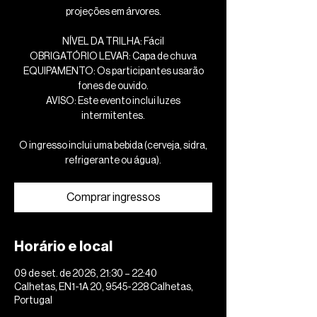
projeções em árvores.
NÍVEL DA TRILHA: Fácil
OBRIGATÓRIO LEVAR: Capa de chuva
EQUIPAMENTO: Os participantes usarão
fones de ouvido.
AVISO: Este evento inclui luzes
intermitentes.
O ingresso inclui uma bebida (cerveja, sidra,
refrigerante ou água).
Comprar ingressos
Horário e local
09 de set. de 2026, 21:30 – 22:40
Calhetas, EN1-1A 20, 9545-228 Calhetas,
Portugal