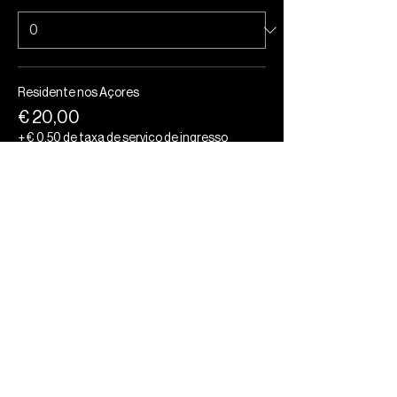
Residente nos Açores
€ 20,00
+ € 0,50 de taxa de serviço de ingresso
Quantidade
Jovens (<23)
€ 15,00
+ € 0,38 de taxa de serviço de ingresso
Quantidade