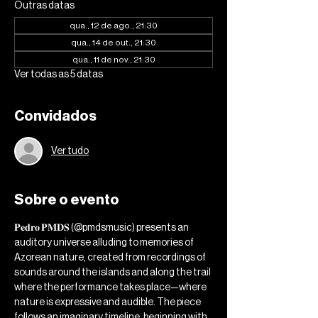
Outras datas
qua., 12 de ago., 21:30
qua., 14 de out., 21:30
qua., 11 de nov., 21:30
Ver todas as 5 datas
Convidados
Ver tudo
Sobre o evento
𝐏𝐞𝐝𝐫𝐨 𝐏𝐌𝐃𝐒 (@pmdsmusic) presents an 
auditory universe alluding to memories of 
Azorean nature, created from recordings of 
sounds around the islands and along the trail 
where the performance takes place—where 
nature is expressive and audible. The piece 
follows an imaginary timeline, beginning with 