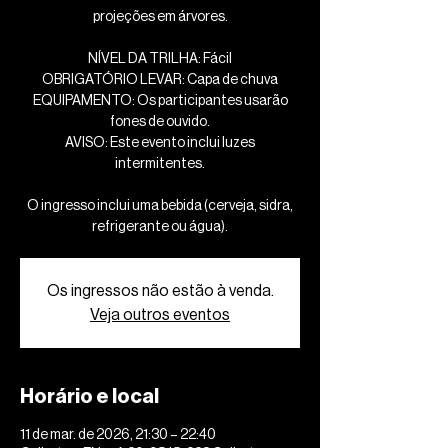
projeções em árvores.
NÍVEL DA TRILHA: Fácil
OBRIGATÓRIO LEVAR: Capa de chuva
EQUIPAMENTO: Os participantes usarão
fones de ouvido.
AVISO: Este evento inclui luzes
intermitentes.
O ingresso inclui uma bebida (cerveja, sidra,
refrigerante ou água).
Os ingressos não estão à venda.
Veja outros eventos
Horário e local
11 de mar. de 2026, 21:30 – 22:40