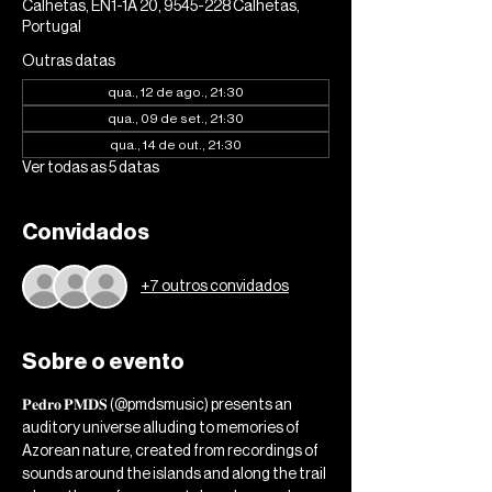
Calhetas, EN1-1A 20, 9545-228 Calhetas,
Portugal
Outras datas
qua., 12 de ago., 21:30
qua., 09 de set., 21:30
qua., 14 de out., 21:30
Ver todas as 5 datas
Convidados
+7 outros convidados
Sobre o evento
𝐏𝐞𝐝𝐫𝐨 𝐏𝐌𝐃𝐒 (@pmdsmusic) presents an 
auditory universe alluding to memories of 
Azorean nature, created from recordings of 
sounds around the islands and along the trail 