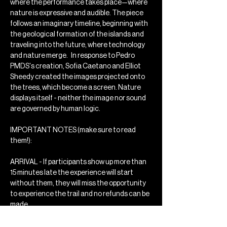
where the performance takes place—where 
nature is expressive and audible. The piece 
follows an imaginary timeline, beginning with 
the geological formation of the islands and 
traveling into the future, where technology 
and nature merge.   In response to Pedro 
PMDS's creation, Sofia Caetano and Elliot 
Sheedy created the images projected onto 
the trees, which become a screen. Nature 
displays itself - neither the image nor sound 
are governed by human logic.
IMPORTANT NOTES (make sure to read 
them!):
ARRIVAL - If participants show up more than 
15 minutes late the experience will start 
without them, they will miss the opportunity 
to experience the trail and no refunds can be 
made.
CLOTHING - You must bring a raincoat and 