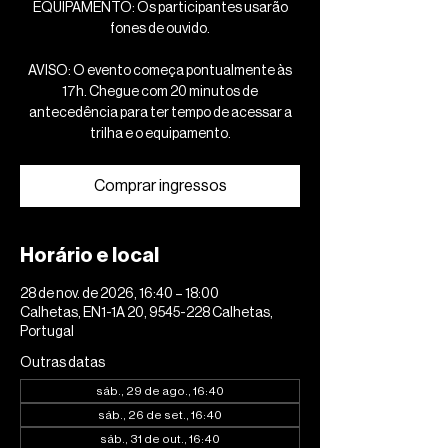
EQUIPAMENTO: Os participantes usarão
fones de ouvido.
AVISO: O evento começa pontualmente às
17h. Chegue com 20 minutos de
antecedência para ter tempo de acessar a
trilha e o equipamento.
Comprar ingressos
Horário e local
28 de nov. de 2026, 16:40 – 18:00
Calhetas, EN1-1A 20, 9545-228 Calhetas,
Portugal
Outras datas
sáb., 29 de ago., 16:40
sáb., 26 de set., 16:40
sáb., 31 de out., 16:40