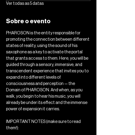
Ver todas as 5 datas
Sobre o evento
PHAROSON is the entity responsible for 
promoting the connection between different 
states of reality, using the sound of his 
saxophone as a key to activate the portal 
that grants access to them. Here, you will be 
guided through a sensory, immersive, and 
transcendent experience that invites you to 
expand into different levels of 
consciousness and perception — the 
Domain of PHAROSON. And when, as you 
walk, you begin to hear his music, you will 
already be under its effect and the immense 
power of expansion it carries.
IMPORTANT NOTES (make sure to read 
them!): 