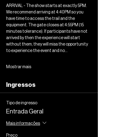
ARRIVAL - The show starts at exactly 5PM. 
We recommend arriving at 4:40PM so you 
have time to access the trail and the 
equipment. The gate closes at 4:55PM (15 
minutes tolerance). If participants have not 
arrived by then the experience will start 
without them, they will miss the opportunity 
to experience the event and no…
Mostrar mais
Ingressos
Tipo de ingresso
Entrada Geral
Mais informações
Preço