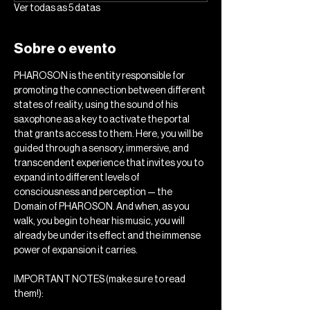
Ver todas as 5 datas
Sobre o evento
PHAROSON is the entity responsible for 
promoting the connection between different 
states of reality, using the sound of his 
saxophone as a key to activate the portal 
that grants access to them. Here, you will be 
guided through a sensory, immersive, and 
transcendent experience that invites you to 
expand into different levels of 
consciousness and perception — the 
Domain of PHAROSON. And when, as you 
walk, you begin to hear his music, you will 
already be under its effect and the immense 
power of expansion it carries.
IMPORTANT NOTES (make sure to read 
them!): 