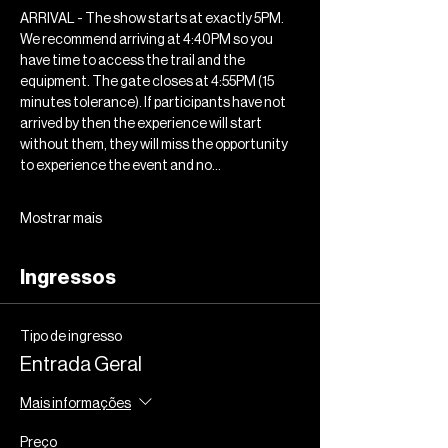
ARRIVAL - The show starts at exactly 5PM. 
We recommend arriving at 4:40PM so you 
have time to access the trail and the 
equipment. The gate closes at 4:55PM (15 
minutes tolerance). If participants have not 
arrived by then the experience will start 
without them, they will miss the opportunity 
to experience the event and no…
Mostrar mais
Ingressos
Tipo de ingresso
Entrada Geral
Mais informações
Preço