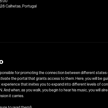
18:00
28 Calhetas, Portugal
o
nsible for promoting the connection between different states of 
tivate the portal that grants access to them. Here, you will be gu
experience that invites you to expand into different levels of c
d when, as you walk, you begin to hear his music, you will alrea
ion it carries.
e to read them!): 