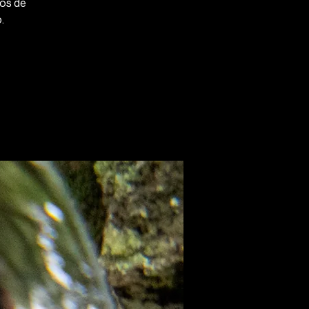
os de
.