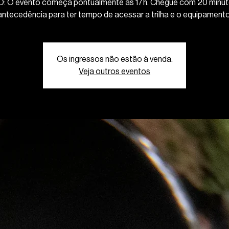
O: O evento começa pontualmente às 17h. Chegue com 20 minut
antecedência para ter tempo de acessar a trilha e o equipamento
Os ingressos não estão à venda.
Veja outros eventos