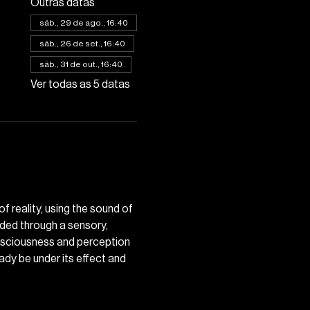
Outras datas
sáb., 29 de ago., 16:40
sáb., 26 de set., 16:40
sáb., 31 de out., 16:40
Ver todas as 5 datas
reality, using the sound of 
ided through a sensory, 
onsciousness and perception 
dy be under its effect and 