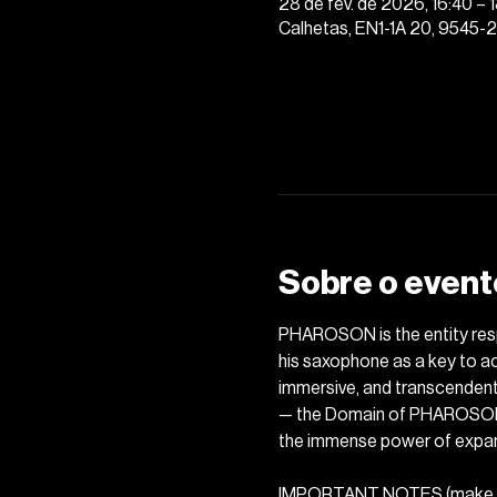
28 de fev. de 2026, 16:40 – 
Calhetas, EN1-1A 20, 9545-2
Sobre o event
PHAROSON is the entity respo
his saxophone as a key to ac
immersive, and transcendent 
— the Domain of PHAROSON. An
the immense power of expans
IMPORTANT NOTES (make sur