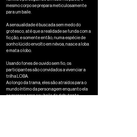
mesmo corpo se prepara meticulosamente 
para um baile.
A sensualidade é buscada sem medo do 
grotesco, até que a realidade se funda com a 
ficção, e somente então, numa espécie de 
sonho lúcido envolto em névoa, nasce a loba 
e mata o lobo.
Usando fones de ouvido sem fio, os 
participantes são convidados a vivenciar a 
trilha LOBA.
Ao longo da trama, eles são atraídos para o 
mundo íntimo da personagem enquanto ela 
se prepara para seu baile de debutante.
DURAÇÃO: Aproximadamente 75 minutos
Mostrar mais