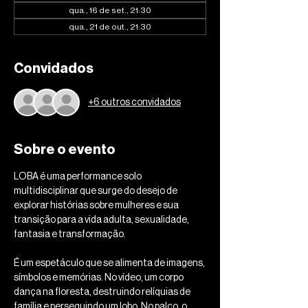
qua., 16 de set., 21:30
qua., 21 de out., 21:30
Convidados
+6 outros convidados
Sobre o evento
LOBA é uma performance solo 
multidisciplinar que surge do desejo de 
explorar histórias sobre mulheres e sua 
transição para a vida adulta, sexualidade, 
fantasia e transformação.
É um espetáculo que se alimenta de imagens, 
símbolos e memórias. No vídeo, um corpo 
dança na floresta, destruindo relíquias de 
família e perseguindo um lobo. No palco, o 