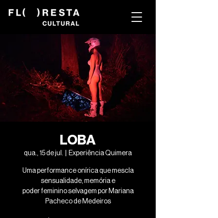
LOBA
qua., 15 de jul.
  |  
Experiência Quimera
Uma performance onírica que mescla
sensualidade, memória e
poder feminino selvagem por Mariana
Pacheco de Medeiros